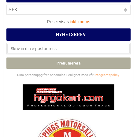
Priser visas
inkl. moms
NYHETSBREV
Prenumerera
Dina personuppgifter behandlas i enlighet med vår
integritetspolicy
.