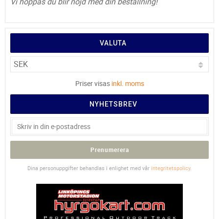
Vi hoppas du blir nöjd med din beställning!
VALUTA
Priser visas
inkl. moms
NYHETSBREV
Prenumerera
Dina personuppgifter behandlas i enlighet med vår
integritetspolicy
.