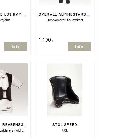
HJÄLM SPEED LS2 RAPID II (FF353)
OVERALL ALPINESTARS INDOOR
orhjälm
Hobbyoverall för hyrkart
1 190
:-
Info
Info
SPEED RW- 1 REVBENSSKYDD
STOL SPEED
Ej FIA godkänd. Enklare skydd, Mjukt utan magplatta
XXL