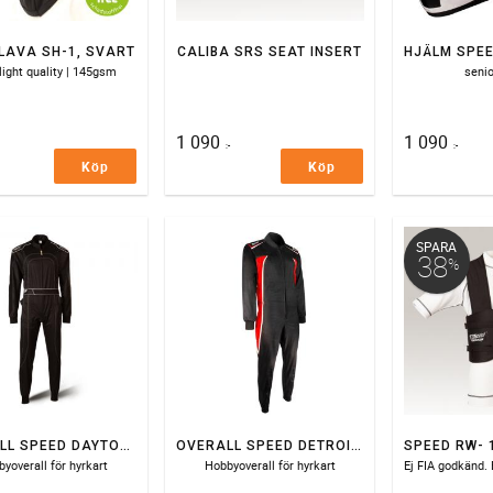
LAVA SH-1, SVART
CALIBA SRS SEAT INSERT
 light quality | 145gsm
seni
1 090
1 090
:-
:-
Köp
Köp
SPARA
38
%
OVERALL SPEED DAYTONA HS-1
OVERALL SPEED DETROIT 2.0
yoverall för hyrkart
Hobbyoverall för hyrkart