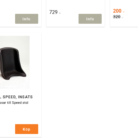
200
729
:-
:-
320
:-
Info
Info
L SPEED, INSATS
sar till Speed stol
Köp