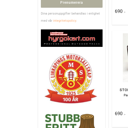
Prenumerera
690
:-
Dina personuppgifter behandlas i enlighet
med vår
integritetspolicy
.
STO
Pas
690
:-