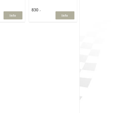
830
:-
Info
Info