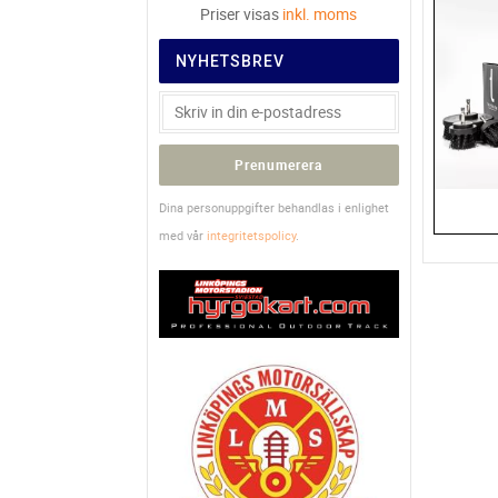
Priser visas
inkl. moms
NYHETSBREV
Prenumerera
Dina personuppgifter behandlas i enlighet
med vår
integritetspolicy
.