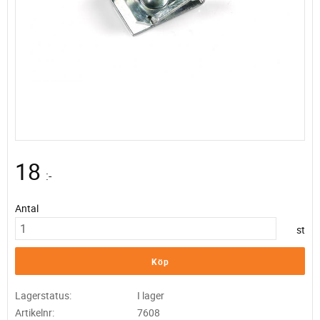
18
:-
Antal
st
Köp
Lagerstatus
I lager
Artikelnr
7608