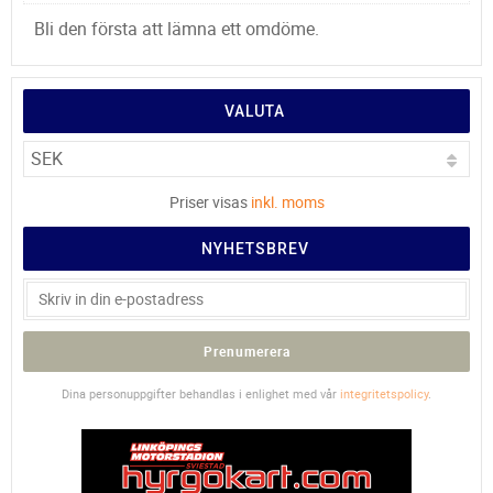
Bli den första att lämna ett omdöme.
VALUTA
Priser visas
inkl. moms
NYHETSBREV
Prenumerera
Dina personuppgifter behandlas i enlighet med vår
integritetspolicy
.