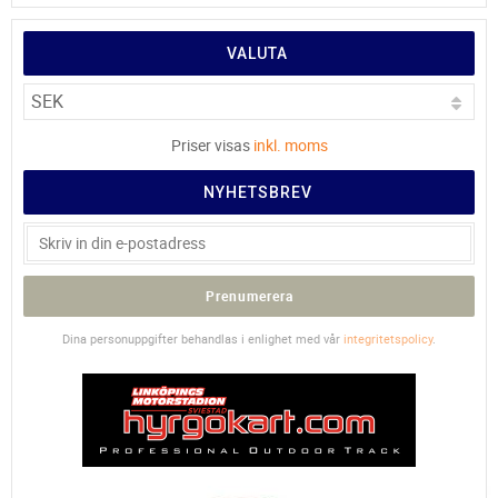
VALUTA
Priser visas
inkl. moms
NYHETSBREV
Prenumerera
Dina personuppgifter behandlas i enlighet med vår
integritetspolicy
.