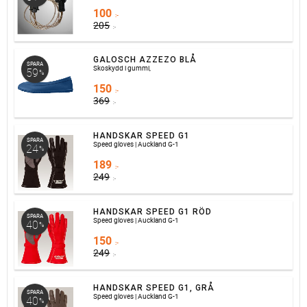
100
:-
205
:-
GALOSCH AZZEZO BLÅ
SPARA
Skoskydd i gummi,
59
%
150
:-
369
:-
HANDSKAR SPEED G1
SPARA
Speed gloves | Auckland G-1
24
%
189
:-
249
:-
HANDSKAR SPEED G1 RÖD
SPARA
Speed gloves | Auckland G-1
40
%
150
:-
249
:-
HANDSKAR SPEED G1, GRÅ
SPARA
Speed gloves | Auckland G-1
40
%