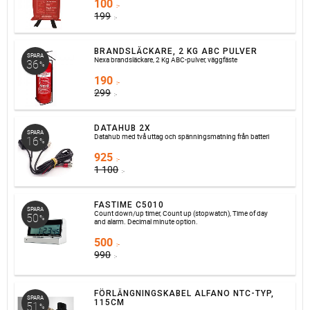
100
:-
199
:-
BRANDSLÄCKARE, 2 KG ABC PULVER
SPARA
Nexa brandsläckare, 2 Kg ABC-pulver, väggfäste
36
%
190
:-
299
:-
DATAHUB 2X
SPARA
Datahub med två uttag och spänningsmatning från batteri
16
%
925
:-
1 100
:-
FASTIME C5010
SPARA
Count down/up timer, Count up (stopwatch), Time of day
50
%
and alarm. Decimal minute option.
500
:-
990
:-
FÖRLÄNGNINGSKABEL ALFANO NTC-TYP,
SPARA
115CM
51
%