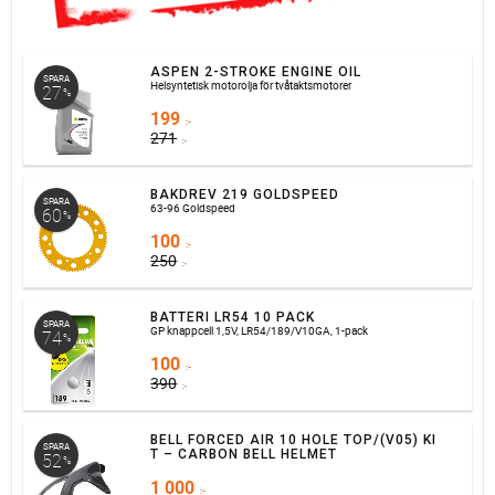
ASPEN 2-STROKE ENGINE OIL
SPARA
Helsyntetisk motorolja för tvåtaktsmotorer
27
%
199
:-
271
:-
BAKDREV 219 GOLDSPEED
SPARA
63-96 Goldspeed
60
%
100
:-
250
:-
BATTERI LR54 10 PACK
SPARA
GP knappcell 1,5V, LR54/189/V10GA, 1-pack
74
%
100
:-
390
:-
BELL FORCED AIR 10 HOLE TOP/(V05) KI
SPARA
T – CARBON BELL HELMET
52
%
1 000
:-