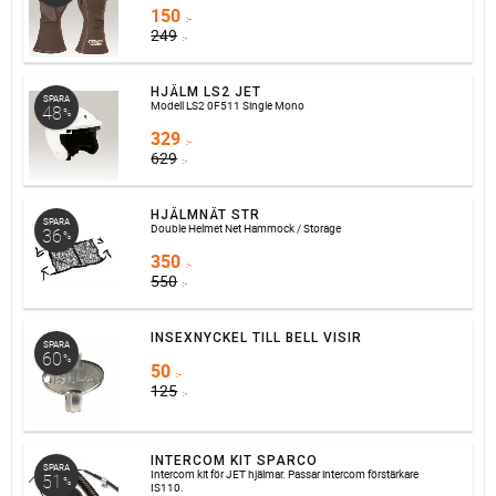
150
:-
249
:-
HJÄLM LS2 JET
SPARA
Modell LS2 0F511 Single Mono
48
%
329
:-
629
:-
HJÄLMNÄT STR
SPARA
Double Helmet Net Hammock / Storage
36
%
350
:-
550
:-
INSEXNYCKEL TILL BELL VISIR
SPARA
60
%
50
:-
125
:-
INTERCOM KIT SPARCO
SPARA
Intercom kit för JET hjälmar. Passar intercom förstärkare
51
%
IS110.