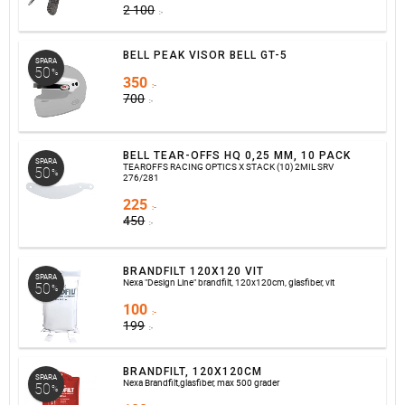
2 100
:-
BELL PEAK VISOR BELL GT-5
SPARA
50
%
350
:-
700
:-
BELL TEAR-OFFS HQ 0,25 MM, 10 PACK
SPARA
TEAROFFS RACING OPTICS X STACK (10) 2MIL SRV
50
%
276/281
225
:-
450
:-
BRANDFILT 120X120 VIT
SPARA
Nexa "Design Line" brandfilt, 120x120cm, glasfiber, vit
50
%
100
:-
199
:-
BRANDFILT, 120X120CM
SPARA
Nexa Brandfilt,glasfiber, max 500 grader
50
%