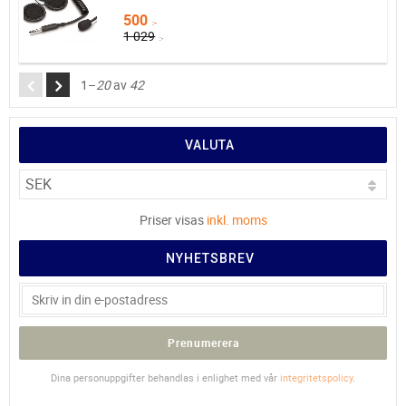
500
:-
1 029
:-
1–
20
av
42
VALUTA
Priser visas
inkl. moms
NYHETSBREV
Prenumerera
Dina personuppgifter behandlas i enlighet med vår
integritetspolicy
.