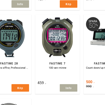
Info
Köp
SPARA
50
%
FASTIME 28
FASTIME 7
FASTIM
Extra stora siffror, Professional quality single display stopwatch with extra large digits.
100 varv minne
500
459
:-
:-
990
:-
Köp
Info