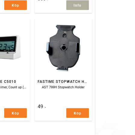
Köp
Info
E C5010
FASTIME STOPWATCH HOLDER
Count down/up timer, Count up (stopwatch), Time of day and alarm. Decimal minute option.
AST 799H Stopwatch Holder
49
:-
Köp
Köp