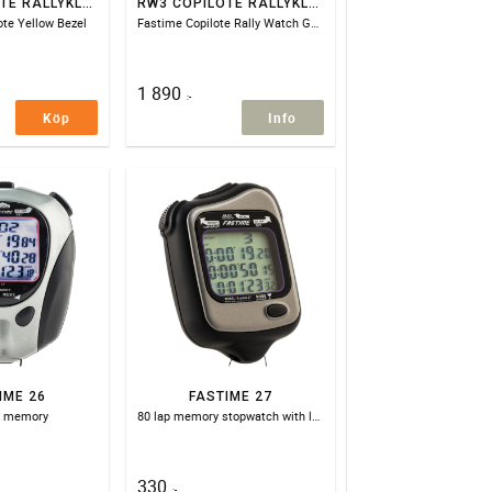
RW3 COPILOTE RALLYKLOCKA GUL BEZEL
RW3 COPILOTE RALLYKLOCKA GM
ote Yellow Bezel
Fastime Copilote Rally Watch Gunmetal Bezel
1 890
:-
Köp
Info
IME 26
FASTIME 27
p memory
80 lap memory stopwatch with large digits
330
:-