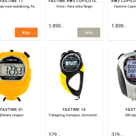
FASTIME 11
FASTIME RW3 COPILOTE RALLYKLOCKA COLOR
Stor display med nedräkning, Fastime 11 Jumbo Wrist Mounted Stopwatch
Finns i flera olika färger
Fastime Copil
1 890
1 890
:-
:-
Köp
Info
FASTIME 01
FASTIME 16
FAST
Enklare stoppur
Tidtagning, kompass, termometer och karbinhake
500 la
129
379
:-
:-