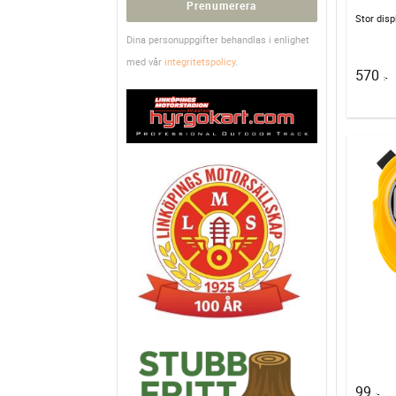
Prenumerera
Dina personuppgifter behandlas i enlighet
med vår
integritetspolicy
.
570
:-
99
:-