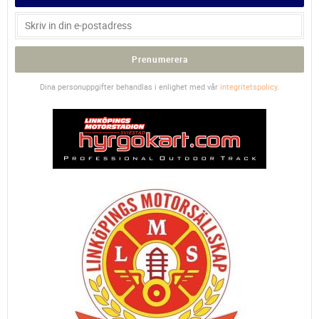
Prenumerera
Dina personuppgifter behandlas i enlighet med vår
integritetspolicy
.