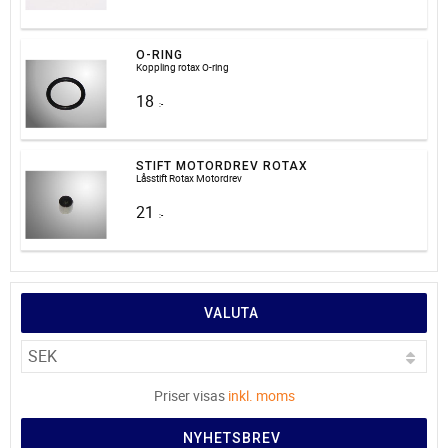
O-RING
Koppling rotax O-ring
18
:-
STIFT MOTORDREV ROTAX
Låsstift Rotax Motordrev
21
:-
VALUTA
Priser visas
inkl. moms
NYHETSBREV