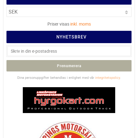
Priser visas
inkl. moms
NYHETSBREV
Prenumerera
Dina personuppgifter behandlas i enlighet med vår
integritetspolicy
.