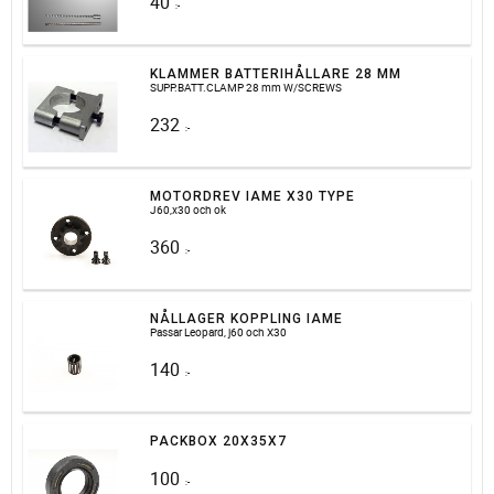
40
:-
KLAMMER BATTERIHÅLLARE 28 MM
SUPP.BATT.CLAMP 28 mm W/SCREWS
232
:-
MOTORDREV IAME X30 TYPE
J60,x30 och ok
360
:-
NÅLLAGER KOPPLING IAME
Passar Leopard, j60 och X30
140
:-
PACKBOX 20X35X7
100
:-