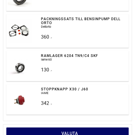
PACKNINGSSATS TILL BENSINPUMP DELL
ORTO
Dellorto
360
:-
RAMLAGER 6204 TN9/C4 SKF
Iame 60
130
:-
STOPPKNAPP X30 / J60
IAME
342
:-
VALUTA