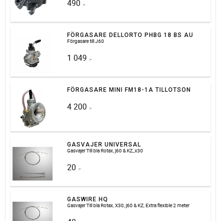
490
:-
FÖRGASARE DELLORTO PHBG 18 BS AU
Förgasare till J60
1 049
:-
FÖRGASARE MINI FM18-1A TILLOTSON
4 200
:-
GASVAJER UNIVERSAL
Gasvajer Till bla Rotax, j60 & KZ,,x30
20
:-
GASWIRE HQ
Gasvajer Till bla Rotax, X30, j60 & KZ, Extra flexible 2 meter