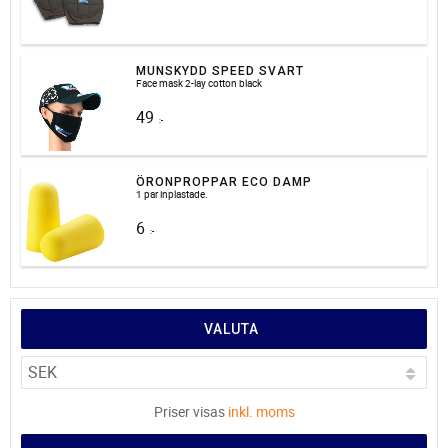
MUNSKYDD SPEED SVART
Face mask 2-lay cotton black
49
:-
ÖRONPROPPAR ECO DAMP
1 par inplastade.
6
:-
VALUTA
Priser visas
inkl. moms