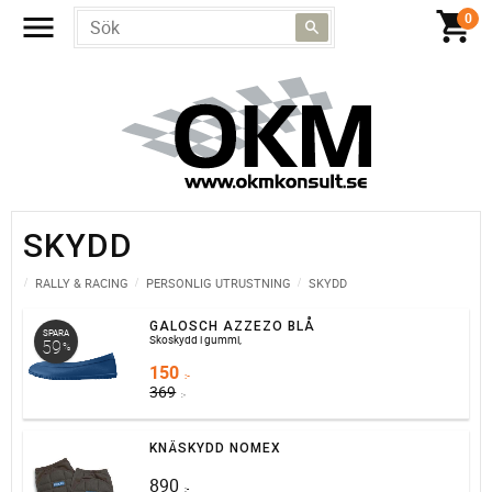
SKYDD
RALLY & RACING
PERSONLIG UTRUSTNING
SKYDD
GALOSCH AZZEZO BLÅ
SPARA
Skoskydd i gummi,
59
%
150
:-
369
:-
KNÄSKYDD NOMEX
890
:-