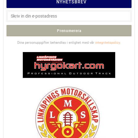
NYHETSBREV
Prenumerera
Dina personuppgifter behandlas i enlighet med vår
integritetspolicy
.