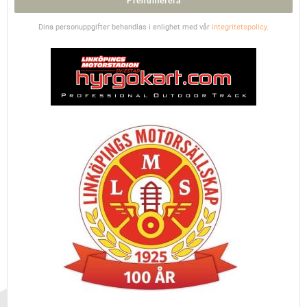
Prenumerera
Dina personuppgifter behandlas i enlighet med vår
integritetspolicy
.