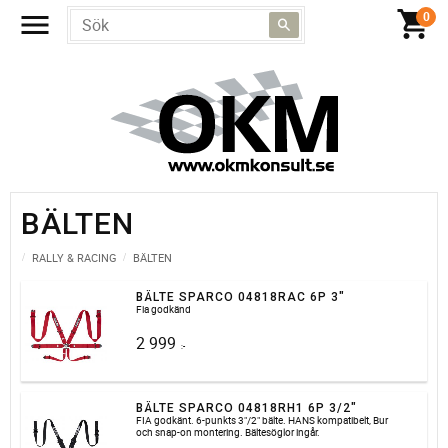
BÄLTEN
RALLY & RACING
BÄLTEN
BÄLTE SPARCO 04818RAC 6P 3"
Fia godkänd
2 999
:-
BÄLTE SPARCO 04818RH1 6P 3/2"
FIA godkänt. 6-punkts 3"/2" bälte. HANS kompatibelt, Bur
och snap-on montering. Bältesöglor ingår.