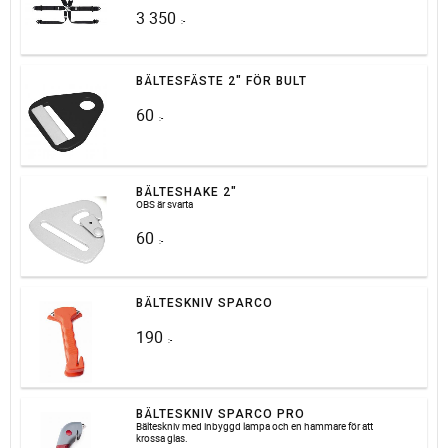
3 350
:-
BÄLTESFÄSTE 2" FÖR BULT
60
:-
BÄLTESHAKE 2"
OBS är svarta
60
:-
BÄLTESKNIV SPARCO
190
:-
BÄLTESKNIV SPARCO PRO
Bälteskniv med inbyggd lampa och en hammare för att
krossa glas.