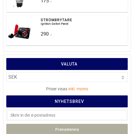
175
:-
STRÖMBRYTARE
Ignition Switch Panel
290
:-
VALUTA
Priser visas
inkl. moms
NYHETSBREV
Prenumerera