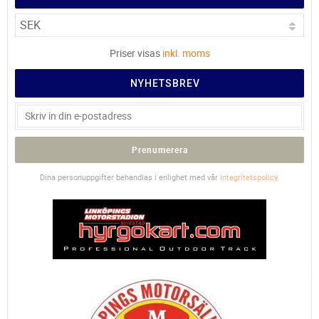
Priser visas
inkl. moms
NYHETSBREV
Prenumerera
Dina personuppgifter behandlas i enlighet med vår
integritetspolicy
.