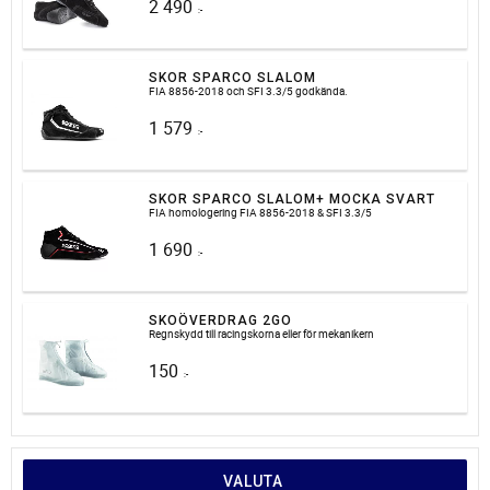
2 490
:-
SKOR SPARCO SLALOM
FIA 8856-2018 och SFI 3.3/5 godkända.
1 579
:-
SKOR SPARCO SLALOM+ MOCKA SVART
FIA homologering FIA 8856-2018 & SFI 3.3/5
1 690
:-
SKOÖVERDRAG 2GO
Regnskydd till racingskorna eller för mekanikern
150
:-
VALUTA