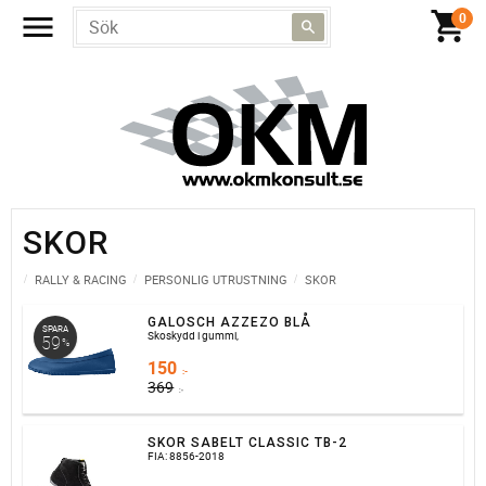
SKOR
RALLY & RACING
PERSONLIG UTRUSTNING
SKOR
GALOSCH AZZEZO BLÅ
SPARA
Skoskydd i gummi,
59
%
150
:-
369
:-
SKOR SABELT CLASSIC TB-2
FIA: 8856-2018