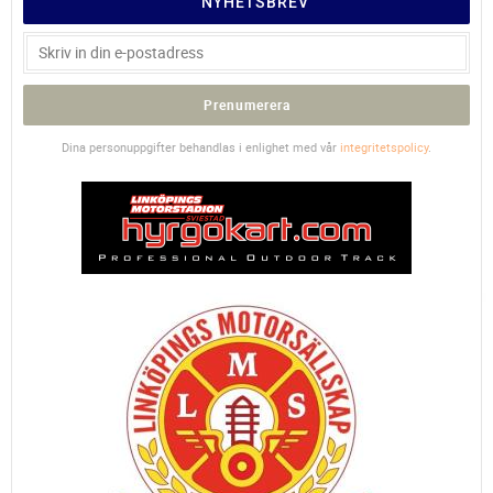
NYHETSBREV
Prenumerera
Dina personuppgifter behandlas i enlighet med vår
integritetspolicy
.