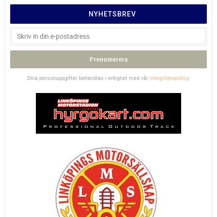
NYHETSBREV
Prenumerera
Dina personuppgifter behandlas i enlighet med vår
integritetspolicy
.