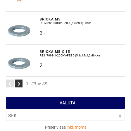
BRICKA M5
RB I7092-200HV-FZB 5 (5,3x9x1) Bricka
2
:-
BRICKA M5 X 15
RBS I7093-1-200HV-FZB 5 (5,3x15x1,2) Bricka
2
:-
1–
20
av
28
VALUTA
Priser visas
inkl. moms