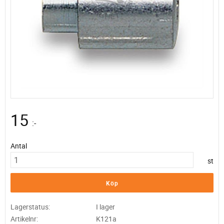
15
:-
Antal
st
Köp
Lagerstatus
I lager
Artikelnr
K121a