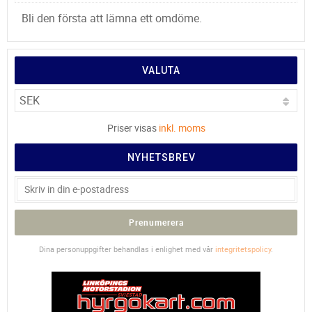
Bli den första att lämna ett omdöme.
VALUTA
Priser visas
inkl. moms
NYHETSBREV
Prenumerera
Dina personuppgifter behandlas i enlighet med vår
integritetspolicy
.