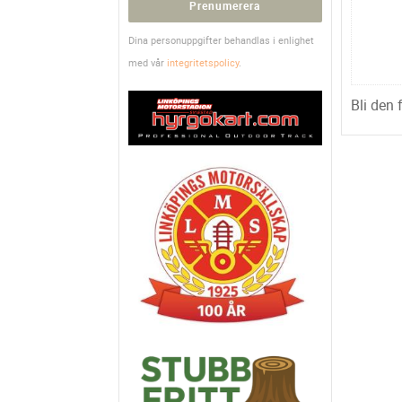
Prenumerera
Dina personuppgifter behandlas i enlighet
med vår
integritetspolicy
.
Bli den