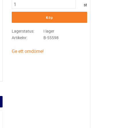
st
Köp
Lagerstatus
I lager
Artikelnr
B-55598
Ge ett omdöme!