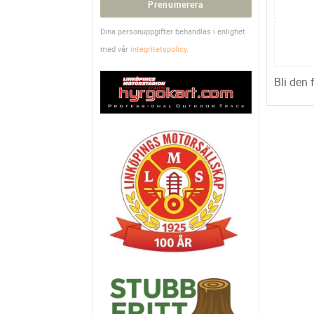
Prenumerera
Dina personuppgifter behandlas i enlighet
med vår
integritetspolicy
.
Bli den