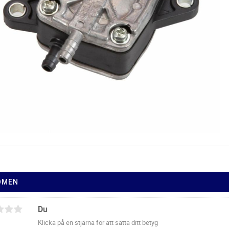
ÖMEN
Du
Klicka på en stjärna för att sätta ditt betyg