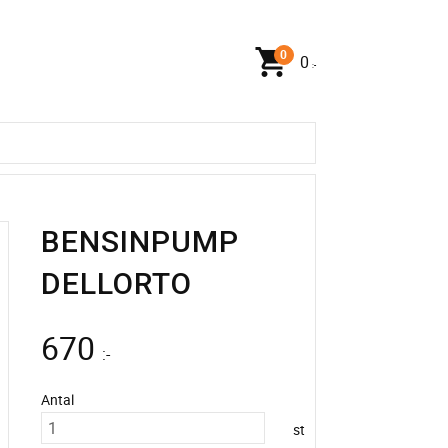
0
:-
BENSINPUMP
DELLORTO
670
:-
Antal
st