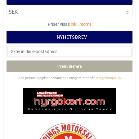
Priser visas
inkl. moms
NYHETSBREV
Prenumerera
Dina personuppgifter behandlas i enlighet med vår
integritetspolicy
.