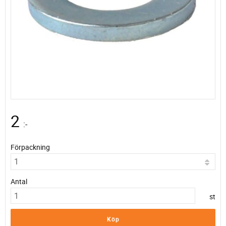
2
:-
Förpackning
Antal
st
Köp