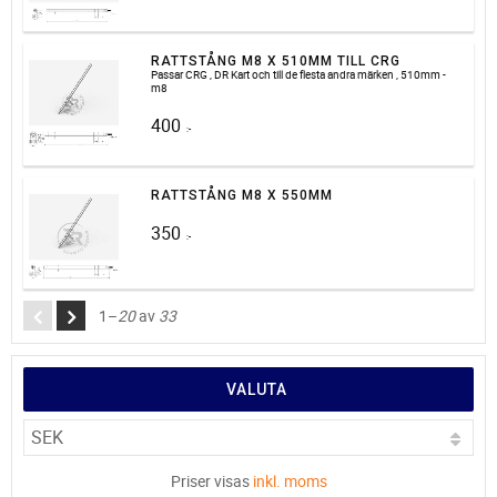
RATTSTÅNG M8 X 510MM TILL CRG
Passar CRG , DR Kart och till de flesta andra märken , 510mm -
m8
400
:-
RATTSTÅNG M8 X 550MM
350
:-
1–
20
av
33
VALUTA
Priser visas
inkl. moms