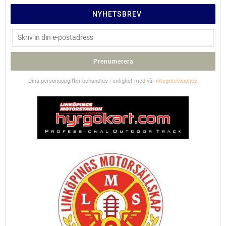
NYHETSBREV
Prenumerera
Dina personuppgifter behandlas i enlighet med vår
integritetspolicy
.