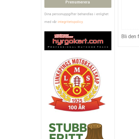
Prenumerera
Dina personuppgifter behandlas i enlighet
med vår
integritetspolicy
.
Bli den