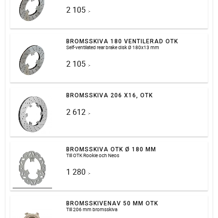
2 105
:-
BROMSSKIVA 180 VENTILERAD OTK
Self-ventilated rear brake disk Ø 180x13 mm
2 105
:-
BROMSSKIVA 206 X16, OTK
2 612
:-
BROMSSKIVA OTK Ø 180 MM
Till OTK Rookie och Neos
1 280
:-
BROMSSKIVENAV 50 MM OTK
Till 206 mm bromsskiva