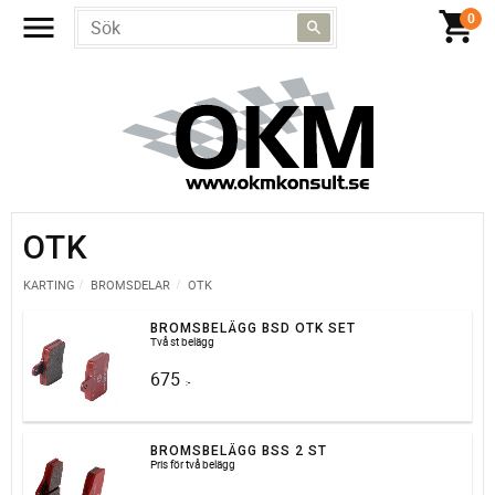
OTK
KARTING
BROMSDELAR
OTK
BROMSBELÄGG BSD OTK SET
Två st belägg
675
:-
BROMSBELÄGG BSS 2 ST
Pris för två belägg