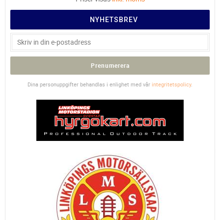
NYHETSBREV
Prenumerera
Dina personuppgifter behandlas i enlighet med vår
integritetspolicy
.