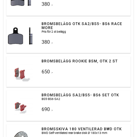
380
:-
BROMSBELÄGG OTK SA2/BS5- BS6 RACE
MORE
Pris för 2 st belägg
380
:-
BROMSBELÄGG ROOKIE BSM, OTK 2 ST
650
:-
BROMSBELÄGG SA2/BS5- BS6 SET OTK
BS5-BS6-SA2
690
:-
BROMSSKIVA 180 VENTILERAD BWD OTK
BWD Self-ventilated rear brake disk Ø 180x13 mm