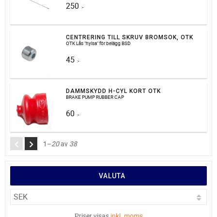
250
:-
CENTRERING TILL SKRUV BROMSOK, OTK
OTK Lås "hylsa" för belägg BSD
45
:-
DAMMSKYDD H-CYL KORT OTK
BRAKE PUMP RUBBER CAP
60
:-
1–
20
av
38
VALUTA
Priser visas
inkl. moms