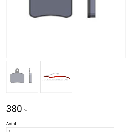
380
:-
Antal