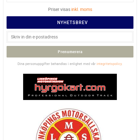
Priser visas
inkl. moms
NYHETSBREV
Prenumerera
Dina personuppgifter behandlas i enlighet med vår
integritetspolicy
.