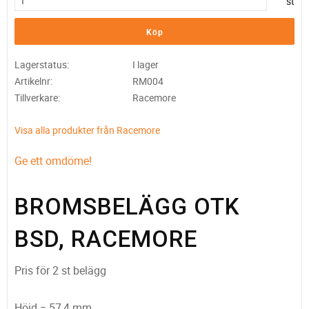
st
Köp
Lagerstatus
I lager
Artikelnr
RM004
Tillverkare
Racemore
Visa alla produkter från Racemore
Ge ett omdöme!
BROMSBELÄGG OTK
BSD, RACEMORE
Pris för 2 st belägg
Höjd = 57,4 mm