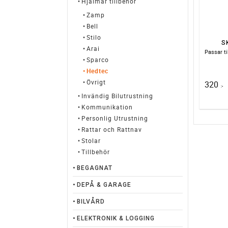
Hjälmar tillbehör
Zamp
Bell
Stilo
S
Arai
Sparco
Hedtec
Övrigt
320
:-
Invändig Bilutrustning
Kommunikation
Personlig Utrustning
Rattar och Rattnav
Stolar
Tillbehör
BEGAGNAT
DEPÅ & GARAGE
BILVÅRD
ELEKTRONIK & LOGGING