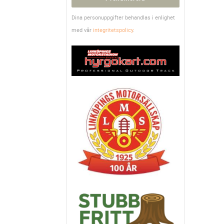
Dina personuppgifter behandlas i enlighet
med vår
integritetspolicy
.