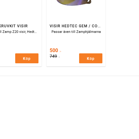
KRUVKIT VISIR
VISIR HEDTEC GEM / COLT BLUE IRIDIUM
Passar till Zamp Z20 visir, Hedtec Colt, Gem och Onyx III
Passar även till Zamphjälmarna
500
:-
749
:-
Köp
Köp