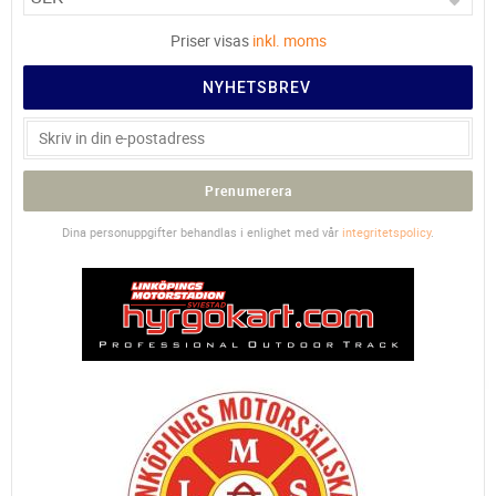
Priser visas
inkl. moms
NYHETSBREV
Prenumerera
Dina personuppgifter behandlas i enlighet med vår
integritetspolicy
.