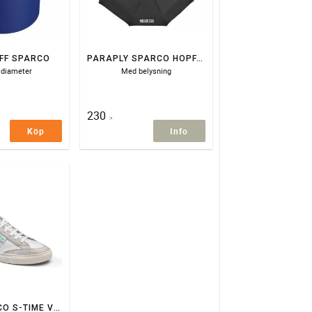
UFF SPARCO
PARAPLY SPARCO HOPFÄLLBAR LED
 diameter
Med belysning
230
:-
Köp
Info
SKOR SPARCO S-TIME VIT/GRÖN