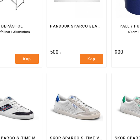
DEPÅSTOL
HANDDUK SPARCO BEACH 150X80
PALL / P
fällbar i Aluminium
40 cm i
500
900
:-
:-
Köp
Köp
SKOR SPARCO S-TIME MARTINI RACING SNEAKERS VIT/BLÅ
SKOR SPARCO S-TIME VIT/BLÅ