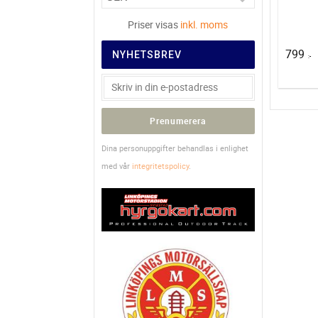
Priser visas
inkl. moms
799
NYHETSBREV
:-
Prenumerera
Dina personuppgifter behandlas i enlighet
med vår
integritetspolicy
.