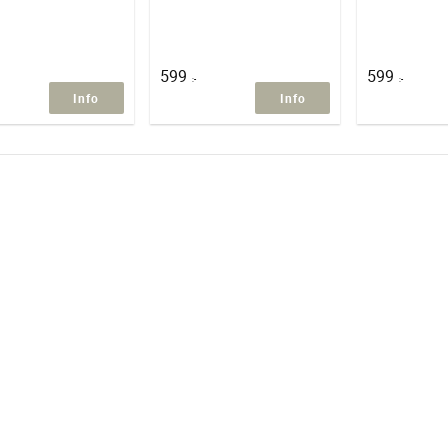
599
599
:-
:-
Info
Info