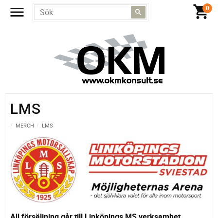
LMS
MERCH
LMS
All försäljning går till Linköpings MS verksamhet.