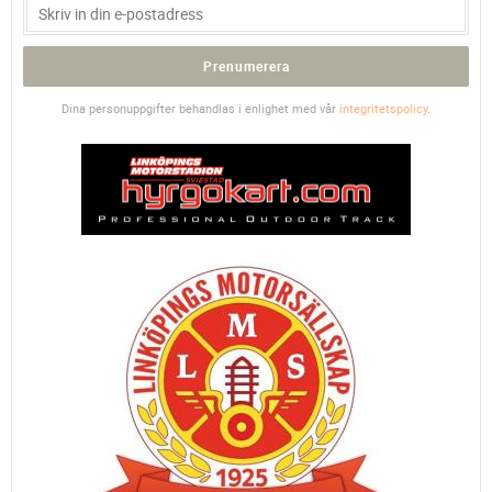
Prenumerera
Dina personuppgifter behandlas i enlighet med vår
integritetspolicy
.