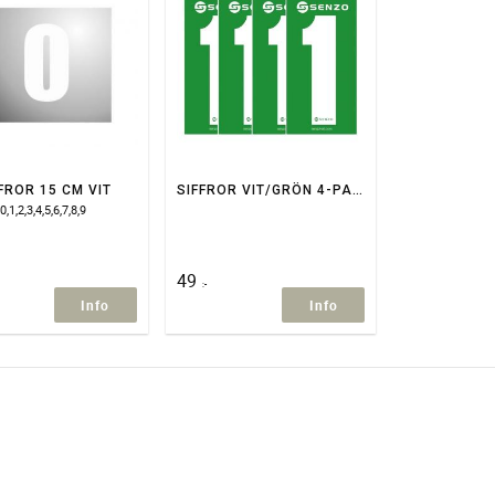
FROR 15 CM VIT
SIFFROR VIT/GRÖN 4-PACK
0,1,2,3,4,5,6,7,8,9
49
:-
Info
Info