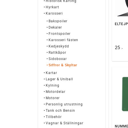
Historísk Karting
Hyrkart
Karosseri
Bakspoiler
Dekaler
Frontspoiler
Karosseri fästen
Kedjeskydd
25
:-
Rattkåpor
Sidoboxar
Siffror & Skyltar
Kartar
Lager & Uniball
Kylning
Motordelar
Motorer
Personlig utrustning
Tank och Bensin
Tillbehör
Vagnar & Ställningar