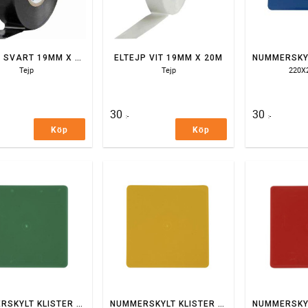
ELTEJP SVART 19MM X 20M
ELTEJP VIT 19MM X 20M
Tejp
Tejp
220
30
30
:-
:-
Köp
Köp
NUMMERSKYLT KLISTER GRÖN, LITEN
NUMMERSKYLT KLISTER GUL