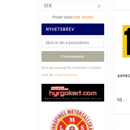
Priser visas
inkl. moms
NYHETSBREV
Prenumerera
Dina personuppgifter behandlas i enlighet
med vår
integritetspolicy
.
SIFFR
10
:-