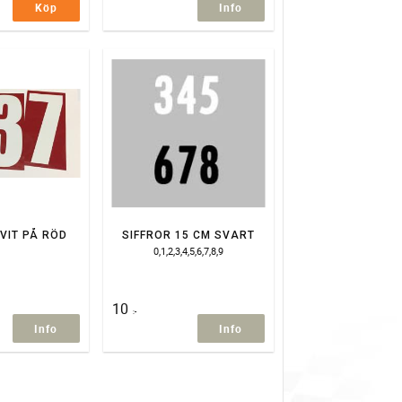
Köp
Info
 VIT PÅ RÖD
SIFFROR 15 CM SVART
0,1,2,3,4,5,6,7,8,9
10
:-
Info
Info