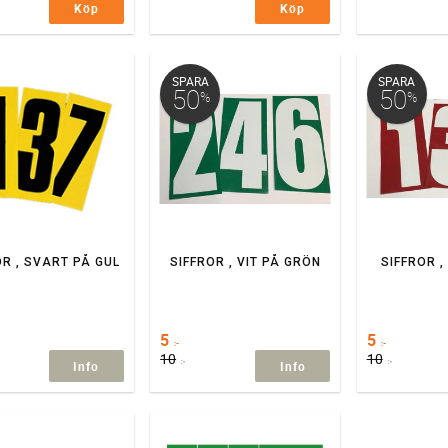
Köp
Köp
SPARA
SPARA
50
50
%
%
OR , SVART PÅ GUL
SIFFROR , VIT PÅ GRÖN
SIFFROR ,
5
5
:-
:-
10
10
:-
:-
Info
Info