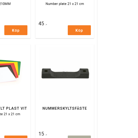
X210MM
Number plate 21 x 21 cm
45
:-
Köp
Köp
T PLAST VIT
NUMMERSKYLTSFÄSTE
te 21 x 21 cm
15
:-