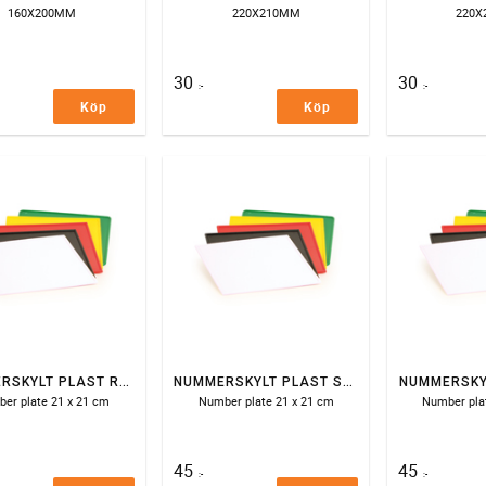
160X200MM
220X210MM
220
30
30
:-
:-
Köp
Köp
NUMMERSKYLT PLAST RÖD
NUMMERSKYLT PLAST SVART
NUMMERSKYL
er plate 21 x 21 cm
Number plate 21 x 21 cm
Number pla
45
45
:-
:-