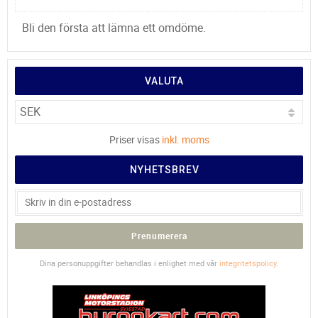
Bli den första att lämna ett omdöme.
VALUTA
Priser visas
inkl. moms
NYHETSBREV
Prenumerera
Dina personuppgifter behandlas i enlighet med vår
integritetspolicy
.