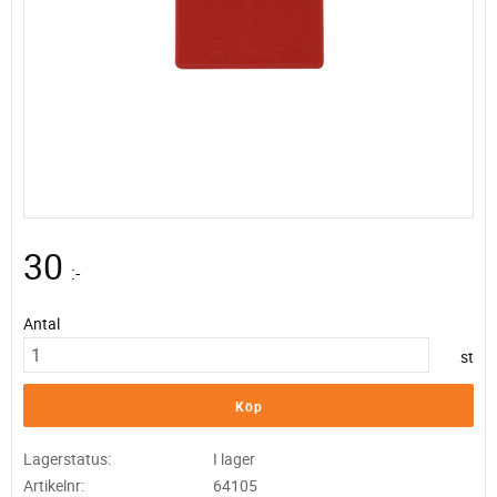
30
:-
Antal
st
Köp
Lagerstatus
I lager
Artikelnr
64105