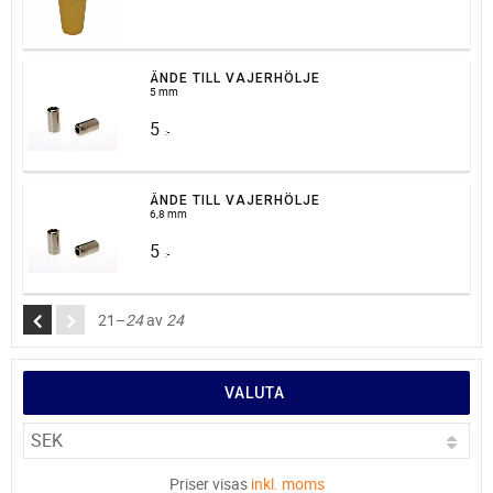
ÄNDE TILL VAJERHÖLJE
5 mm
5
:-
ÄNDE TILL VAJERHÖLJE
6,8 mm
5
:-
21–
24
av
24
VALUTA
Priser visas
inkl. moms