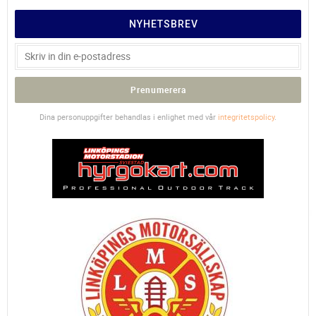
NYHETSBREV
Prenumerera
Dina personuppgifter behandlas i enlighet med vår
integritetspolicy
.