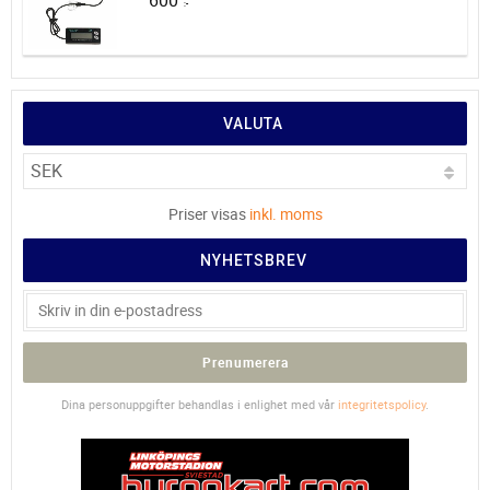
600
:-
VALUTA
Priser visas
inkl. moms
NYHETSBREV
Prenumerera
Dina personuppgifter behandlas i enlighet med vår
integritetspolicy
.