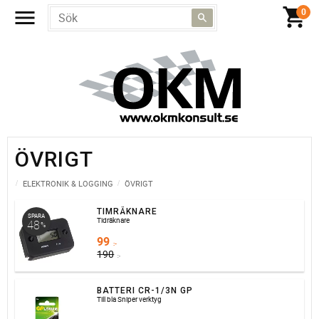
ÖVRIGT
ELEKTRONIK & LOGGING
ÖVRIGT
TIMRÄKNARE
SPARA
Tidräknare
48
%
99
:-
190
:-
BATTERI CR-1/3N GP
Till bla Sniper verktyg