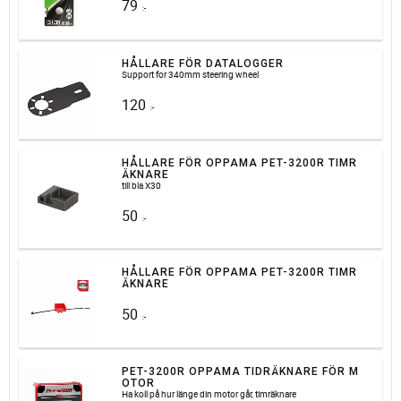
79
:-
HÅLLARE FÖR DATALOGGER
Support for 340mm steering wheel
120
:-
HÅLLARE FÖR OPPAMA PET-3200R TIMR
ÄKNARE
till bla X30
50
:-
HÅLLARE FÖR OPPAMA PET-3200R TIMR
ÄKNARE
50
:-
PET-3200R OPPAMA TIDRÄKNARE FÖR M
OTOR
Ha koll på hur länge din motor går, timräknare