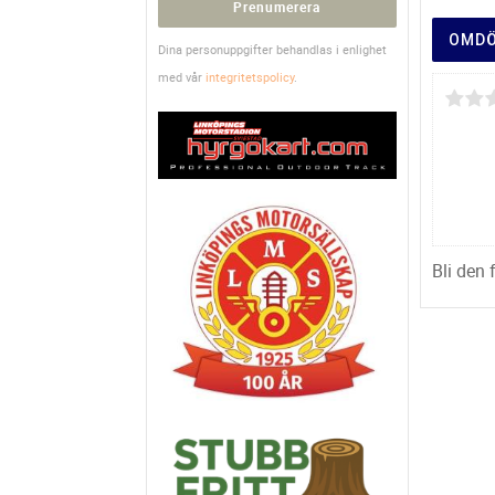
Prenumerera
OMD
Dina personuppgifter behandlas i enlighet
med vår
integritetspolicy
.
Bli den