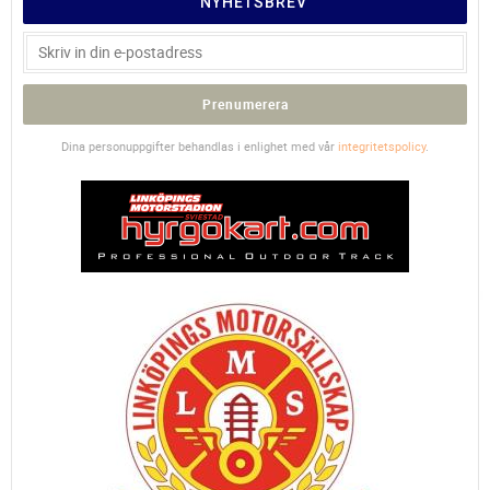
NYHETSBREV
Prenumerera
Dina personuppgifter behandlas i enlighet med vår
integritetspolicy
.