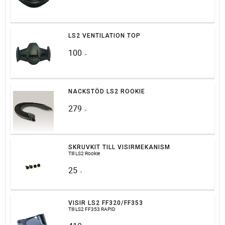
LS2 VENTILATION TOP
100
:-
NACKSTÖD LS2 ROOKIE
279
:-
SKRUVKIT TILL VISIRMEKANISM
Till LS2 Rookie
25
:-
VISIR LS2 FF320/FF353
Till LS2 FF353 RAPID