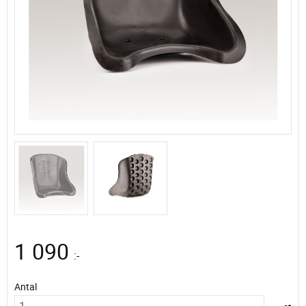
1 090
:-
Antal