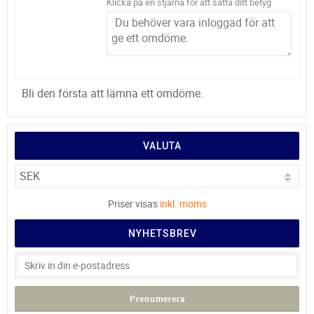
Klicka på en stjärna för att sätta ditt betyg
Bli den första att lämna ett omdöme.
VALUTA
Priser visas
inkl. moms
NYHETSBREV
Prenumerera