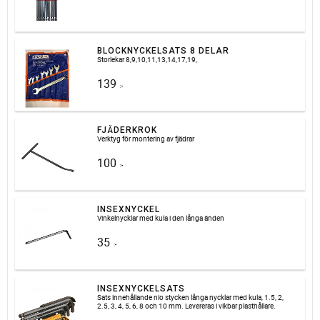
BLOCKNYCKELSATS 8 DELAR
Storlekar 8,9,10,11,13,14,17,19,
139
:-
FJÄDERKROK
Verktyg för montering av fjädrar
100
:-
INSEXNYCKEL
Vinkelnycklar med kula i den långa änden
35
:-
INSEXNYCKELSATS
Sats innehållande nio stycken långa nycklar med kula, 1.5, 2,
2.5, 3, 4, 5, 6, 8 och 10 mm. Levereras i vikbar plasthållare.