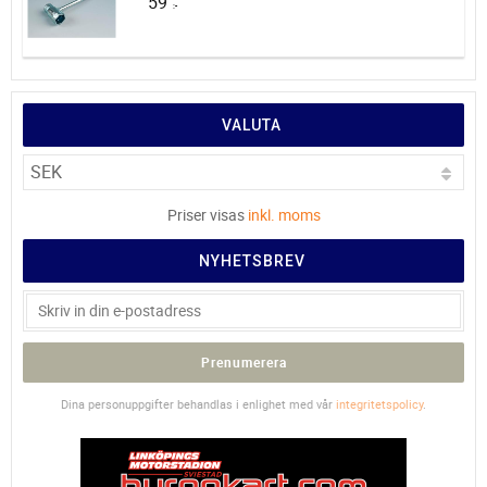
59
:-
VALUTA
Priser visas
inkl. moms
NYHETSBREV
Prenumerera
Dina personuppgifter behandlas i enlighet med vår
integritetspolicy
.