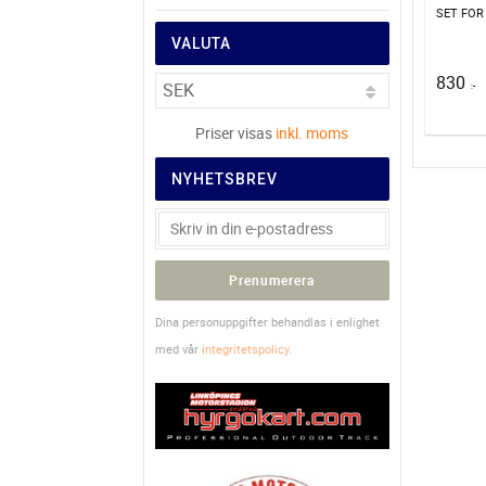
VALUTA
830
:-
Priser visas
inkl. moms
NYHETSBREV
Prenumerera
Dina personuppgifter behandlas i enlighet
med vår
integritetspolicy
.