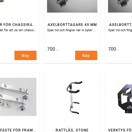
KROKAR FÖR CHASSIRÄTNING, ALU
AXELBORTTAGARE 40 MM
AXELBORTT
Hjälpmedel för att se om chassit är rakt
Spar tid och fingrar när ni byter bakaxel
700
700
:-
:-
Köp
Köp
LASER FÄSTE FÖR FRAMVAGNSINSTÄLLNING
RATTLÅS, STONE