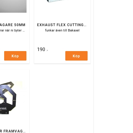
AGARE 50MM
EXHAUST FLEX CUTTING TOOL 40-50 MM
Spar tid och fingrar när ni byter bakaxel
funkar även till Bakaxel
190
:-
Köp
Köp
VERKTYG FÖR FRAMVAGNSINSTÄLLNING