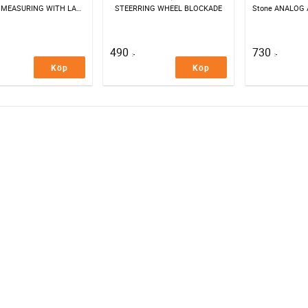
SET FOR MEASURING WITH LASER DEVICE
STEERRING WHEEL BLOCKADE
Stone ANALOG
490
730
:-
:-
Köp
Köp