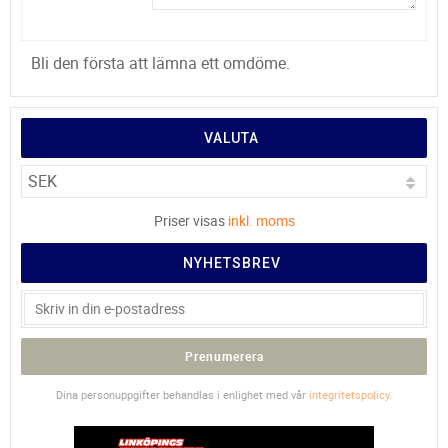
Bli den första att lämna ett omdöme.
VALUTA
Priser visas
inkl. moms
NYHETSBREV
Prenumerera
Dina personuppgifter behandlas i enlighet med vår
integritetspolicy
.