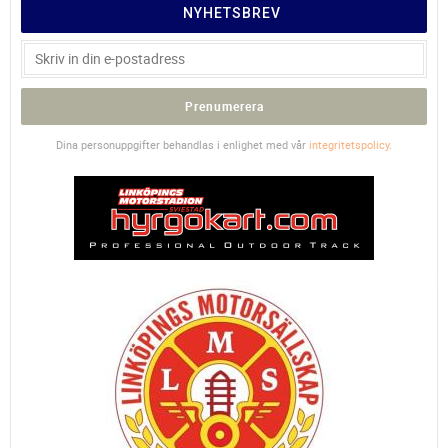
NYHETSBREV
Prenumerera
Dina personuppgifter behandlas i enlighet med vår
integritetspolicy
.