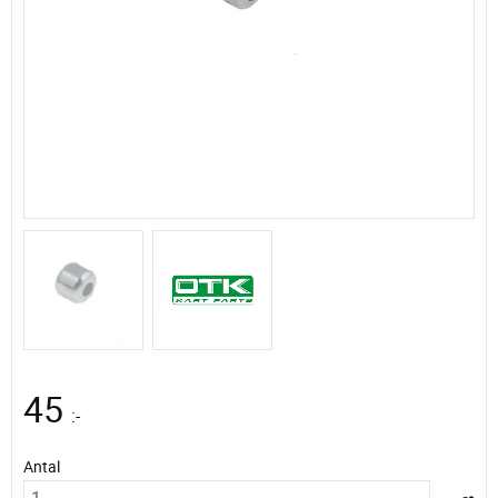
45
:-
Antal