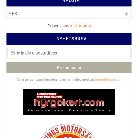
VALUTA
Priser visas
inkl. moms
NYHETSBREV
Prenumerera
Dina personuppgifter behandlas i enlighet med vår
integritetspolicy
.