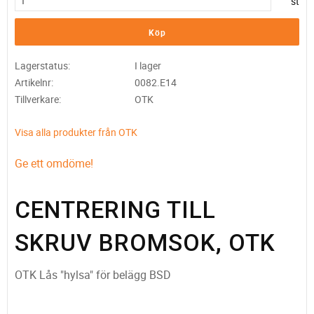
st
Köp
Lagerstatus
I lager
Artikelnr
0082.E14
Tillverkare
OTK
Visa alla produkter från OTK
Ge ett omdöme!
CENTRERING TILL
SKRUV BROMSOK, OTK
OTK Lås "hylsa" för belägg BSD