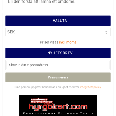
Bli den första att lämna ett omdöme.
VALUTA
Priser visas
inkl. moms
NYHETSBREV
Prenumerera
Dina personuppgifter behandlas i enlighet med vår
integritetspolicy
.