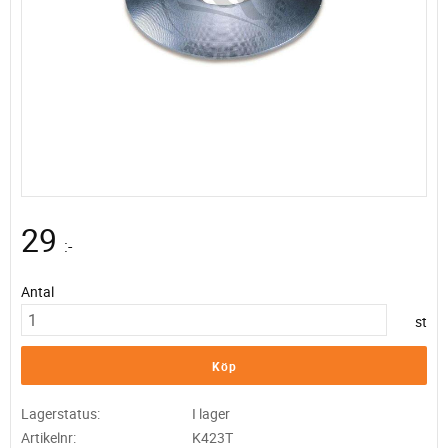
29
:-
Antal
st
Köp
Lagerstatus
I lager
Artikelnr
K423T