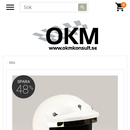
REA
SPARA
48
%