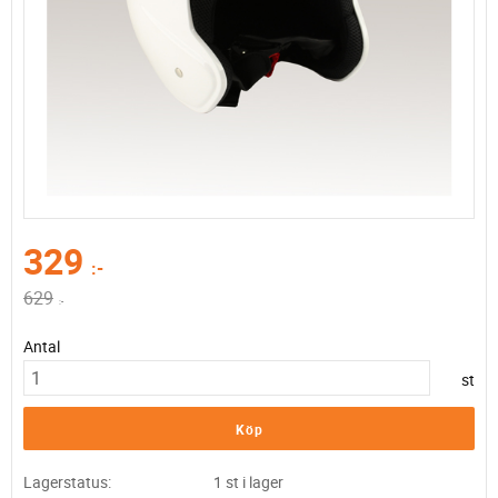
Nedsatt pris:
329
:-
Ordinarie pris:
629
:-
Antal
st
Köp
Lagerstatus
1 st i lager