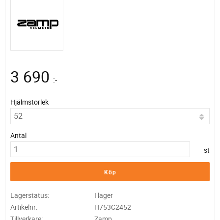
3 690
:-
Hjälmstorlek
Antal
st
Köp
Lagerstatus
I lager
Artikelnr
H753C2452
Tillverkare
Zamp