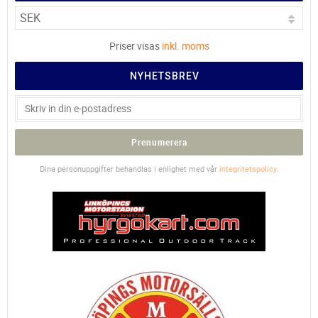
Priser visas
inkl. moms
NYHETSBREV
Prenumerera
Dina personuppgifter behandlas i enlighet med vår
integritetspolicy
.