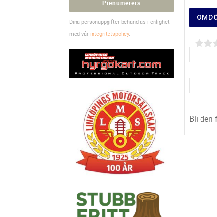
Prenumerera
OMD
Dina personuppgifter behandlas i enlighet
med vår
integritetspolicy
.
Bli den