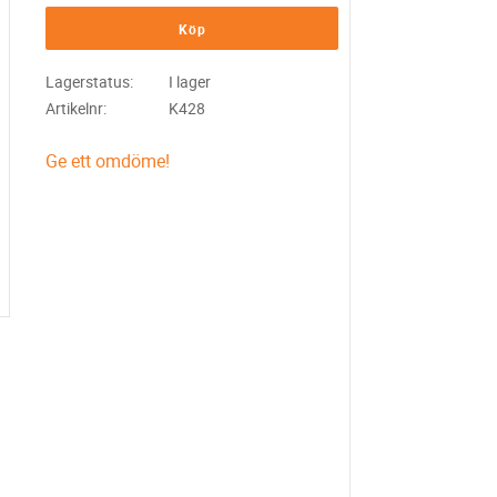
Köp
Lagerstatus
I lager
Artikelnr
K428
Ge ett omdöme!