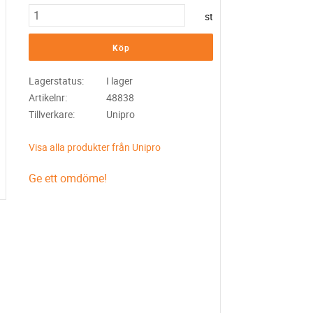
st
Köp
Lagerstatus
I lager
Artikelnr
48838
Tillverkare
Unipro
Visa alla produkter från Unipro
Ge ett omdöme!