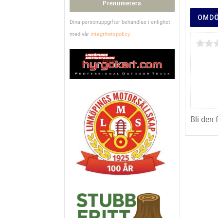
Prenumerera
OMD
Dina personuppgifter behandlas i enlighet
med vår
integritetspolicy
.
Bli den