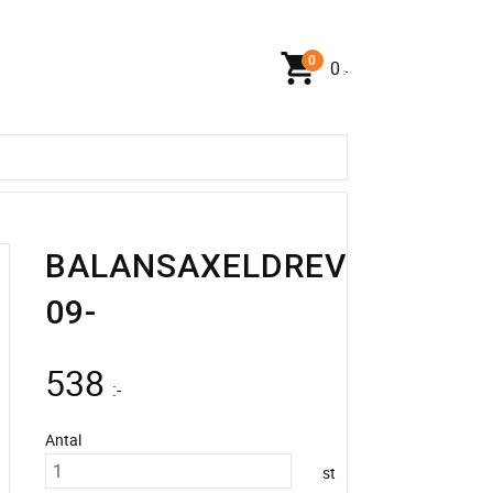
0
:-
BALANSAXELDREV
09-
538
:-
Antal
st