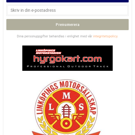
Prenumerera
Dina personuppgifter behandlas i enlighet med vår
integritetspolicy
.