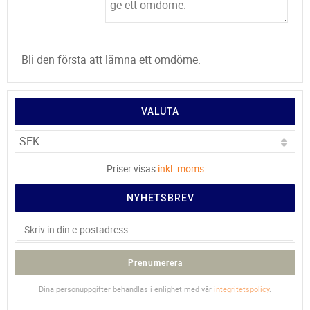
Bli den första att lämna ett omdöme.
VALUTA
Priser visas
inkl. moms
NYHETSBREV
Prenumerera
Dina personuppgifter behandlas i enlighet med vår
integritetspolicy
.