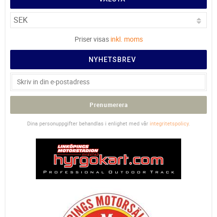
Priser visas
inkl. moms
NYHETSBREV
Prenumerera
Dina personuppgifter behandlas i enlighet med vår
integritetspolicy
.